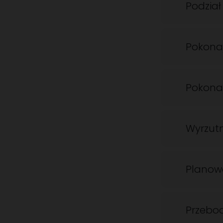
Podział
Pokonaj
Pokonaj
Wyrzut
Planow
Przebo