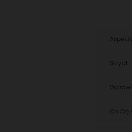
Aspekty
Skrypt i
Wprowa
Co Cię s