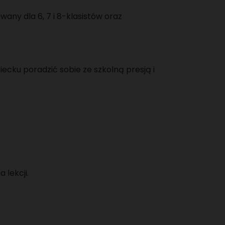
ny dla 6, 7 i 8-klasistów oraz
iecku poradzić sobie ze szkolną presją i
lekcji.