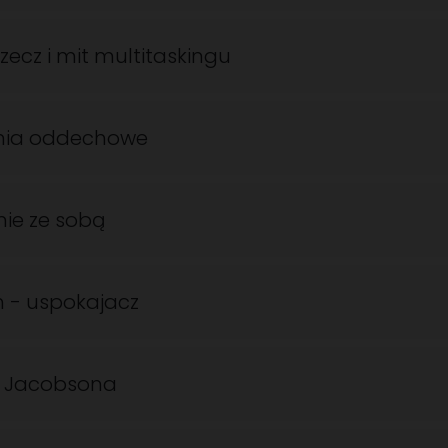
zecz i mit multitaskingu
nia oddechowe
ie ze sobą
 - uspokajacz
g Jacobsona