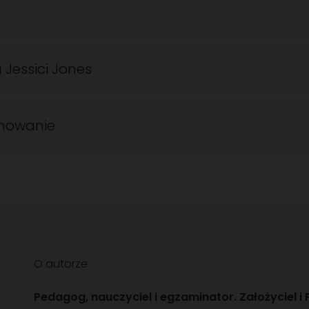
Jessici Jones
owanie
O autorze
Pedagog, nauczyciel i egzaminator. Założyciel i 