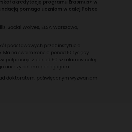
zyskał akredytację programu Erasmus+ w
 Fundacją pomaga uczniom w całej Polsce
ills, Social Wolves, ELSA Warszawa,
szkół podstawowych przez instytucje
. Ma na swoim koncie ponad 10 tysięcy
współpracuje z ponad 50 szkołami w całej
ga nauczycielom i pedagogom.
 nad doktoratem, poświęconym wyzwaniom