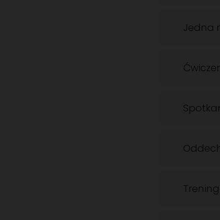
Jedna r
Ćwicze
Spotkan
Oddech
Trenin